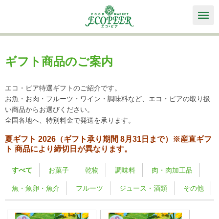
トップページ
ギフト商品のご案内
エコ・ピア自家製&こだわり商品
クラブ・エコカード
エコ・ピア特選ギフトのご紹介です。
お魚・お肉・フルーツ・ワイン・調味料など、エコ・ピアの取り扱
店舗案内
い商品からお選びください。
全国各地へ、特別料金で発送を承ります。
イベントカレンダー
セール・イベント情報
レシピ
ご予約商品
夏ギフト 2026（ギフト承り期間 8月31日まで）※産直ギフ
ト 商品により締切日が異なります。
ギフト
採用情報
すべて
お菓子
乾物
調味料
肉・肉加工品
牛肉の生産履歴
魚・魚卵・魚介
フルーツ
ジュース・酒類
その他